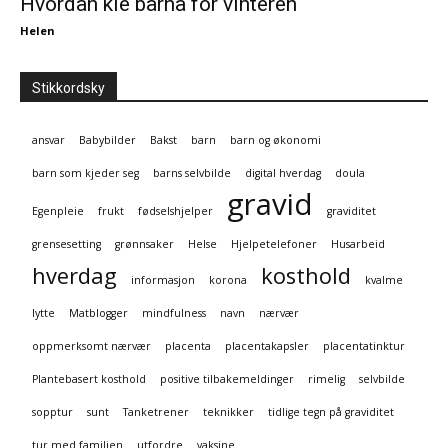
Hvordan kle barna for vinteren
Helen
Stikkordsky
ansvar
Babybilder
Bakst
barn
barn og økonomi
barn som kjeder seg
barns selvbilde
digital hverdag
doula
gravid
Egenpleie
frukt
fødselshjelper
graviditet
grensesetting
grønnsaker
Helse
Hjelpetelefoner
Husarbeid
hverdag
kosthold
informasjon
korona
kvalme
lytte
Matblogger
mindfulness
navn
nærvær
oppmerksomt nærvær
placenta
placentakapsler
placentatinktur
Plantebasert kosthold
positive tilbakemeldinger
rimelig
selvbilde
sopptur
sunt
Tanketrener
teknikker
tidlige tegn på graviditet
tur med familien
utfordre
vaksine